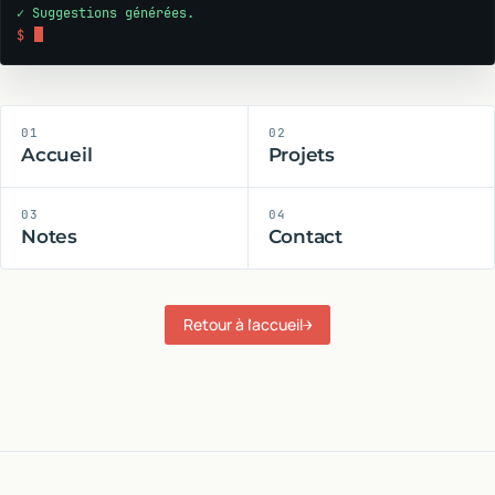
✓ Suggestions générées.
$
01
02
Accueil
Projets
03
04
Notes
Contact
Retour à l'accueil
→