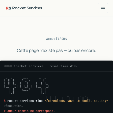
Rocket Services
Accueil
/
404
404 — Page introuv
Cette page n'existe pas — ou pas encore.
~/rocket-services — résolution d'URL
 _  _      ___      _  _

| || |    / _ \    | || |

| || |_  | | | |  | || |_

|__   _| | |_| |  |__   _|

   | |    \___/      | |

   |_|               |_|
$
rocket-services find
"
/connaissez-vous-le-social-selling
"
Résolution…
✗ Aucun chemin ne correspond.